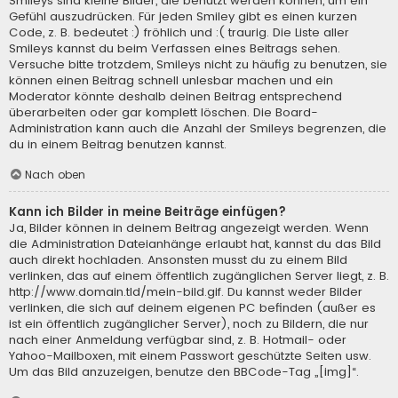
Smileys sind kleine Bilder, die benutzt werden können, um ein
Gefühl auszudrücken. Für jeden Smiley gibt es einen kurzen
Code, z. B. bedeutet :) fröhlich und :( traurig. Die Liste aller
Smileys kannst du beim Verfassen eines Beitrags sehen.
Versuche bitte trotzdem, Smileys nicht zu häufig zu benutzen, sie
können einen Beitrag schnell unlesbar machen und ein
Moderator könnte deshalb deinen Beitrag entsprechend
überarbeiten oder gar komplett löschen. Die Board-
Administration kann auch die Anzahl der Smileys begrenzen, die
du in einem Beitrag benutzen kannst.
Nach oben
Kann ich Bilder in meine Beiträge einfügen?
Ja, Bilder können in deinem Beitrag angezeigt werden. Wenn
die Administration Dateianhänge erlaubt hat, kannst du das Bild
auch direkt hochladen. Ansonsten musst du zu einem Bild
verlinken, das auf einem öffentlich zugänglichen Server liegt, z. B.
http://www.domain.tld/mein-bild.gif. Du kannst weder Bilder
verlinken, die sich auf deinem eigenen PC befinden (außer es
ist ein öffentlich zugänglicher Server), noch zu Bildern, die nur
nach einer Anmeldung verfügbar sind, z. B. Hotmail- oder
Yahoo-Mailboxen, mit einem Passwort geschützte Seiten usw.
Um das Bild anzuzeigen, benutze den BBCode-Tag „[img]“.