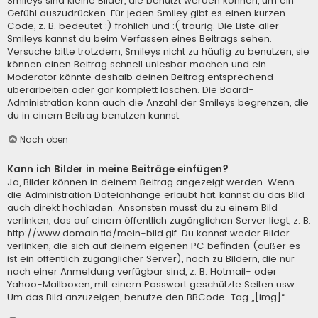
Smileys sind kleine Bilder, die benutzt werden können, um ein
Gefühl auszudrücken. Für jeden Smiley gibt es einen kurzen
Code, z. B. bedeutet :) fröhlich und :( traurig. Die Liste aller
Smileys kannst du beim Verfassen eines Beitrags sehen.
Versuche bitte trotzdem, Smileys nicht zu häufig zu benutzen, sie
können einen Beitrag schnell unlesbar machen und ein
Moderator könnte deshalb deinen Beitrag entsprechend
überarbeiten oder gar komplett löschen. Die Board-
Administration kann auch die Anzahl der Smileys begrenzen, die
du in einem Beitrag benutzen kannst.
Nach oben
Kann ich Bilder in meine Beiträge einfügen?
Ja, Bilder können in deinem Beitrag angezeigt werden. Wenn
die Administration Dateianhänge erlaubt hat, kannst du das Bild
auch direkt hochladen. Ansonsten musst du zu einem Bild
verlinken, das auf einem öffentlich zugänglichen Server liegt, z. B.
http://www.domain.tld/mein-bild.gif. Du kannst weder Bilder
verlinken, die sich auf deinem eigenen PC befinden (außer es
ist ein öffentlich zugänglicher Server), noch zu Bildern, die nur
nach einer Anmeldung verfügbar sind, z. B. Hotmail- oder
Yahoo-Mailboxen, mit einem Passwort geschützte Seiten usw.
Um das Bild anzuzeigen, benutze den BBCode-Tag „[img]“.