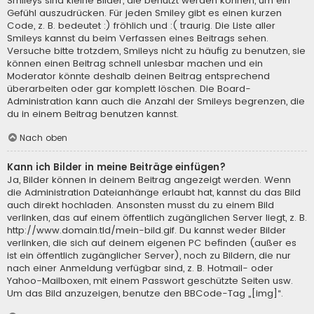
Smileys sind kleine Bilder, die benutzt werden können, um ein
Gefühl auszudrücken. Für jeden Smiley gibt es einen kurzen
Code, z. B. bedeutet :) fröhlich und :( traurig. Die Liste aller
Smileys kannst du beim Verfassen eines Beitrags sehen.
Versuche bitte trotzdem, Smileys nicht zu häufig zu benutzen, sie
können einen Beitrag schnell unlesbar machen und ein
Moderator könnte deshalb deinen Beitrag entsprechend
überarbeiten oder gar komplett löschen. Die Board-
Administration kann auch die Anzahl der Smileys begrenzen, die
du in einem Beitrag benutzen kannst.
Nach oben
Kann ich Bilder in meine Beiträge einfügen?
Ja, Bilder können in deinem Beitrag angezeigt werden. Wenn
die Administration Dateianhänge erlaubt hat, kannst du das Bild
auch direkt hochladen. Ansonsten musst du zu einem Bild
verlinken, das auf einem öffentlich zugänglichen Server liegt, z. B.
http://www.domain.tld/mein-bild.gif. Du kannst weder Bilder
verlinken, die sich auf deinem eigenen PC befinden (außer es
ist ein öffentlich zugänglicher Server), noch zu Bildern, die nur
nach einer Anmeldung verfügbar sind, z. B. Hotmail- oder
Yahoo-Mailboxen, mit einem Passwort geschützte Seiten usw.
Um das Bild anzuzeigen, benutze den BBCode-Tag „[img]“.