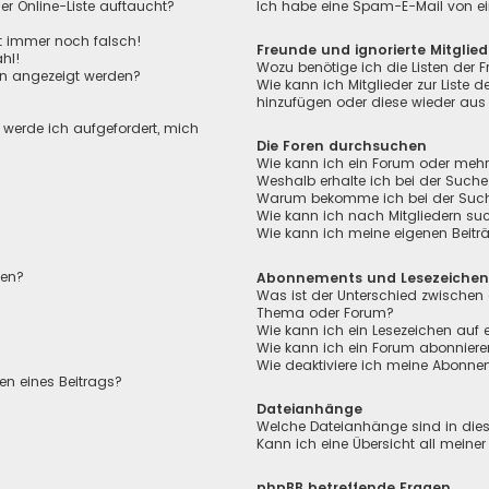
r Online-Liste auftaucht?
Ich habe eine Spam-E-Mail von ei
ht immer noch falsch!
Freunde und ignorierte Mitglied
hl!
Wozu benötige ich die Listen der F
en angezeigt werden?
Wie kann ich Mitglieder zur Liste de
hinzufügen oder diese wieder aus 
, werde ich aufgefordert, mich
Die Foren durchsuchen
Wie kann ich ein Forum oder meh
Weshalb erhalte ich bei der Suche
Warum bekomme ich bei der Suche 
Wie kann ich nach Mitgliedern su
Wie kann ich meine eigenen Beit
len?
Abonnements und Lesezeiche
Was ist der Unterschied zwischen
Thema oder Forum?
Wie kann ich ein Lesezeichen auf
Wie kann ich ein Forum abonnier
Wie deaktiviere ich meine Abonn
en eines Beitrags?
Dateianhänge
Welche Dateianhänge sind in die
Kann ich eine Übersicht all meine
phpBB betreffende Fragen