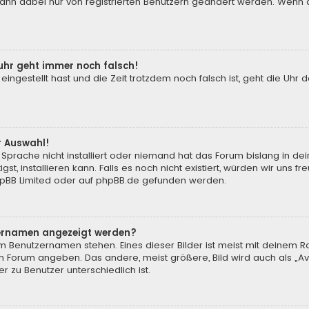
 kann dabei nur von registrierten Benutzern geändert werden. Wenn du n
enuhr geht immer noch falsch!
 eingestellt hast und die Zeit trotzdem noch falsch ist, geht die Uhr 
.
r Auswahl!
Sprache nicht installiert oder niemand hat das Forum bislang in de
st, installieren kann. Falls es noch nicht existiert, würden wir uns
pBB Limited
oder auf
phpBB.de
gefunden werden.
tzernamen angezeigt werden?
m Benutzernamen stehen. Eines dieser Bilder ist meist mit deinem Ra
m Forum angeben. Das andere, meist größere, Bild wird auch als „Ava
r zu Benutzer unterschiedlich ist.