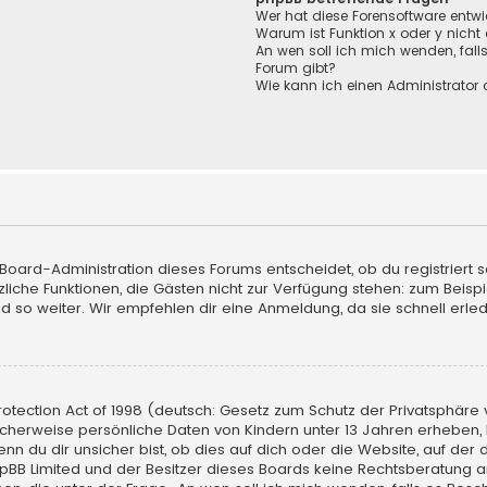
Wer hat diese Forensoftware entwi
Warum ist Funktion x oder y nicht
An wen soll ich mich wenden, fall
Forum gibt?
Wie kann ich einen Administrator 
 Board-Administration dieses Forums entscheidet, ob du registriert s
sätzliche Funktionen, die Gästen nicht zur Verfügung stehen: zum Beisp
d so weiter. Wir empfehlen dir eine Anmeldung, da sie schnell erledigt
tection Act of 1998 (deutsch: Gesetz zum Schutz der Privatsphäre vo
licherweise persönliche Daten von Kindern unter 13 Jahren erheben,
du dir unsicher bist, ob dies auf dich oder die Website, auf der du d
hpBB Limited und der Besitzer dieses Boards keine Rechtsberatung an