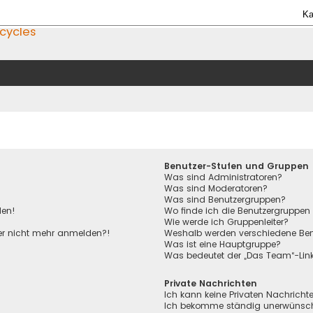
Ka
icycles
Benutzer-Stufen und Gruppen
Was sind Administratoren?
Was sind Moderatoren?
Was sind Benutzergruppen?
den!
Wo finde ich die Benutzergruppen 
Wie werde ich Gruppenleiter?
aber nicht mehr anmelden?!
Weshalb werden verschiedene Benu
Was ist eine Hauptgruppe?
Was bedeutet der „Das Team“-Link 
Private Nachrichten
Ich kann keine Privaten Nachricht
Ich bekomme ständig unerwünscht