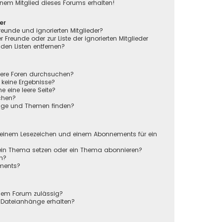
nem Mitglied dieses Forums erhalten!
er
reunde und ignorierten Mitglieder?
r Freunde oder zur Liste der ignorierten Mitglieder
den Listen entfernen?
rere Foren durchsuchen?
 keine Ergebnisse?
eine leere Seite?
chen?
räge und Themen finden?
n
 einem Lesezeichen und einem Abonnements für ein
 ein Thema setzen oder ein Thema abonnieren?
en?
ements?
sem Forum zulässig?
r Dateianhänge erhalten?