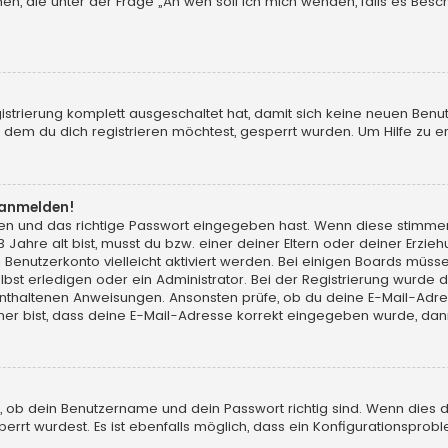
chen, die unter der Frage „An wen soll ich mich wenden, falls es Be
gistrierung komplett ausgeschaltet hat, damit sich keine neuen Ben
dem du dich registrieren möchtest, gesperrt wurden. Um Hilfe zu er
t anmelden!
men und das richtige Passwort eingegeben hast. Wenn diese stimme
13 Jahre alt bist, musst du bzw. einer deiner Eltern oder deiner Erz
in Benutzerkonto vielleicht aktiviert werden. Bei einigen Boards müs
t erledigen oder ein Administrator. Bei der Registrierung wurde dir m
 enthaltenen Anweisungen. Ansonsten prüfe, ob du deine E-Mail-Adr
her bist, dass deine E-Mail-Adresse korrekt eingegeben wurde, dann
, ob dein Benutzername und dein Passwort richtig sind. Wenn dies d
errt wurdest. Es ist ebenfalls möglich, dass ein Konfigurationsprobl