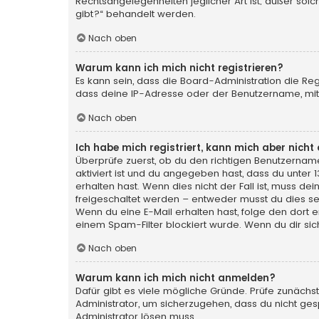
Rechtsangelegenheiten jeglicher Art ist; außer sol
gibt?“ behandelt werden.
Nach oben
Warum kann ich mich nicht registrieren?
Es kann sein, dass die Board-Administration die Re
dass deine IP-Adresse oder der Benutzername, mit 
Nach oben
Ich habe mich registriert, kann mich aber nich
Überprüfe zuerst, ob du den richtigen Benutzerna
aktiviert ist und du angegeben hast, dass du unter 
erhalten hast. Wenn dies nicht der Fall ist, muss de
freigeschaltet werden – entweder musst du dies selbs
Wenn du eine E-Mail erhalten hast, folge den dort
einem Spam-Filter blockiert wurde. Wenn du dir sic
Nach oben
Warum kann ich mich nicht anmelden?
Dafür gibt es viele mögliche Gründe. Prüfe zunächst
Administrator, um sicherzugehen, dass du nicht gesp
Administrator lösen muss.