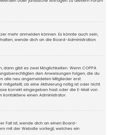
schwerden oder juristische Anfragen zu diesem Forum
utzer mehr anmelden können. Es könnte auch sein,
halten, wende dich an die Board-Administration.
n, dann gibt es zwei Möglichkeiten. Wenn
COPPA
iehungsberechtigten den Anweisungen folgen, die du
sen alle neu angemeldeten Mitglieder erst
itgeteilt, ob eine Aktivierung nötig ist oder nicht.
esse korrekt eingegeben hast oder die E-Mail von
 kontaktiere einen Administrator.
er Fall ist, wende dich an einen Board-
em mit der Website vorliegt, welches ein