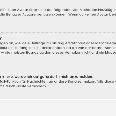
ofil“ einen Avatar über eine der folgenden vier Methoden hinzufüge
ie Benutzer Avatare benutzen können. Wenn du keinen Avatar benut
?
en an, wie viele Beiträge du bislang erstellt hast oder identifizi
aut eines Ranges nicht direkt ändern, da sie von der Board-Adminis
 — die meisten Boards dulden dieses Verhalten nicht und ein Moder
k klicke, werde ich aufgefordert, mich anzumelden.
-Mail-Funktion für Nachrichten an andere Benutzer nutzen, falls dies
ms durch Gäste verhindern.