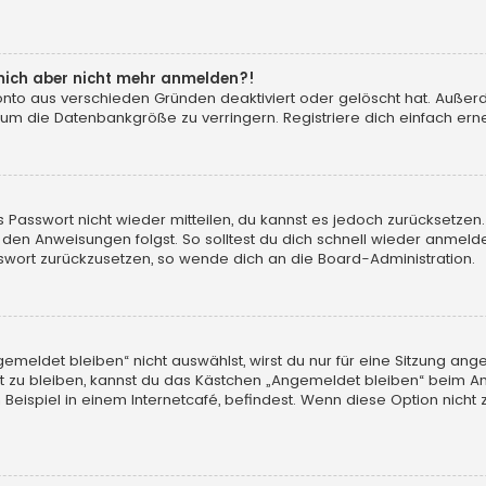
n mich aber nicht mehr anmelden?!
konto aus verschieden Gründen deaktiviert oder gelöscht hat. Auße
 um die Datenbankgröße zu verringern. Registriere dich einfach erne
tes Passwort nicht wieder mitteilen, du kannst es jedoch zurücksetz
 den Anweisungen folgst. So solltest du dich schnell wieder anmeld
asswort zurückzusetzen, so wende dich an die Board-Administration.
eldet bleiben“ nicht auswählst, wirst du nur für eine Sitzung ang
 zu bleiben, kannst du das Kästchen „Angemeldet bleiben“ beim An
eispiel in einem Internetcafé, befindest. Wenn diese Option nicht 