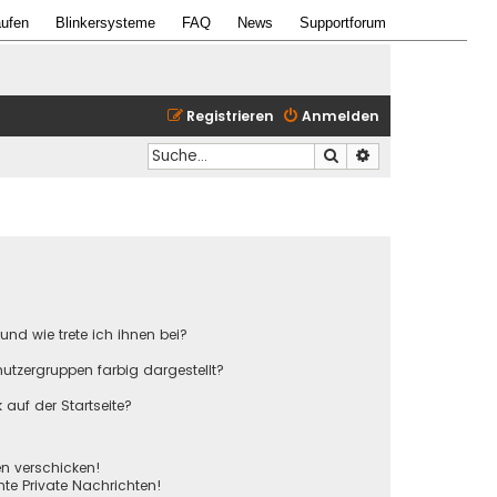
ufen
Blinkersysteme
FAQ
News
Supportforum
Registrieren
Anmelden
Suche
Erweiterte Suche
und wie trete ich ihnen bei?
tzergruppen farbig dargestellt?
auf der Startseite?
en verschicken!
e Private Nachrichten!