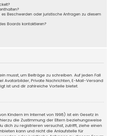
ckelt?
 enthalten?
s es Beschwerden oder juristische Anfragen zu diesem
des Boards kontaktieren?
ein musst, um Beiträge zu schreiben. Auf jeden Fall
iel Avatarbilder, Private Nachrichten, E-Mail-Versand
 ist und dir zahlreiche Vorteile bietet.
n Kindern im Internet von 1998) ist ein Gesetz in
 hierzu die Zustimmung der Eltern beziehungsweise
ich zu registrieren versuchst, zutrifft, ziehe einen
bieten kann und nicht die Anlaufstelle für