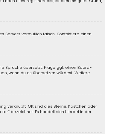
och nicht registriert bist, ist dies ein guter Grund,
des Servers vermutlich falsch. Kontaktiere einen
ine Sprache übersetzt. Frage ggf. einen Board-
 freuen, wenn du es übersetzen würdest. Weitere
ng verknüpft: Oft sind dies Sterne, Kästchen oder
tar“ bezeichnet. Es handelt sich hierbei in der