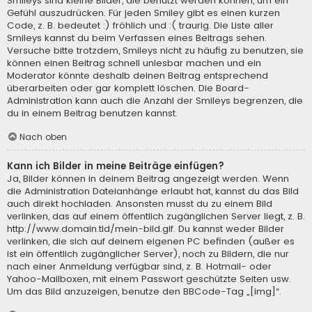
Smileys sind kleine Bilder, die benutzt werden können, um ein
Gefühl auszudrücken. Für jeden Smiley gibt es einen kurzen
Code, z. B. bedeutet :) fröhlich und :( traurig. Die Liste aller
Smileys kannst du beim Verfassen eines Beitrags sehen.
Versuche bitte trotzdem, Smileys nicht zu häufig zu benutzen, sie
können einen Beitrag schnell unlesbar machen und ein
Moderator könnte deshalb deinen Beitrag entsprechend
überarbeiten oder gar komplett löschen. Die Board-
Administration kann auch die Anzahl der Smileys begrenzen, die
du in einem Beitrag benutzen kannst.
Nach oben
Kann ich Bilder in meine Beiträge einfügen?
Ja, Bilder können in deinem Beitrag angezeigt werden. Wenn
die Administration Dateianhänge erlaubt hat, kannst du das Bild
auch direkt hochladen. Ansonsten musst du zu einem Bild
verlinken, das auf einem öffentlich zugänglichen Server liegt, z. B.
http://www.domain.tld/mein-bild.gif. Du kannst weder Bilder
verlinken, die sich auf deinem eigenen PC befinden (außer es
ist ein öffentlich zugänglicher Server), noch zu Bildern, die nur
nach einer Anmeldung verfügbar sind, z. B. Hotmail- oder
Yahoo-Mailboxen, mit einem Passwort geschützte Seiten usw.
Um das Bild anzuzeigen, benutze den BBCode-Tag „[img]“.