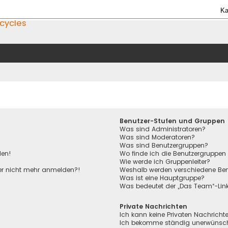
Ka
icycles
Benutzer-Stufen und Gruppen
Was sind Administratoren?
Was sind Moderatoren?
Was sind Benutzergruppen?
den!
Wo finde ich die Benutzergruppen 
Wie werde ich Gruppenleiter?
aber nicht mehr anmelden?!
Weshalb werden verschiedene Benu
Was ist eine Hauptgruppe?
Was bedeutet der „Das Team“-Link 
Private Nachrichten
Ich kann keine Privaten Nachricht
Ich bekomme ständig unerwünscht