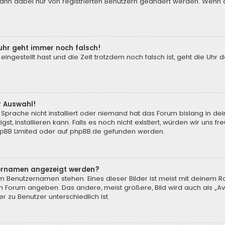
 kann dabei nur von registrierten Benutzern geändert werden. Wenn du n
enuhr geht immer noch falsch!
 eingestellt hast und die Zeit trotzdem noch falsch ist, geht die Uhr 
.
r Auswahl!
Sprache nicht installiert oder niemand hat das Forum bislang in de
st, installieren kann. Falls es noch nicht existiert, würden wir uns
pBB Limited
oder auf
phpBB.de
gefunden werden.
tzernamen angezeigt werden?
m Benutzernamen stehen. Eines dieser Bilder ist meist mit deinem Ra
m Forum angeben. Das andere, meist größere, Bild wird auch als „Ava
r zu Benutzer unterschiedlich ist.