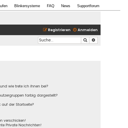
ufen
Blinkersysteme
FAQ
News
Supportforum
Registrieren
Anmelden
Suche
Erweiterte Suche
und wie trete ich ihnen bei?
tzergruppen farbig dargestellt?
auf der Startseite?
en verschicken!
e Private Nachrichten!