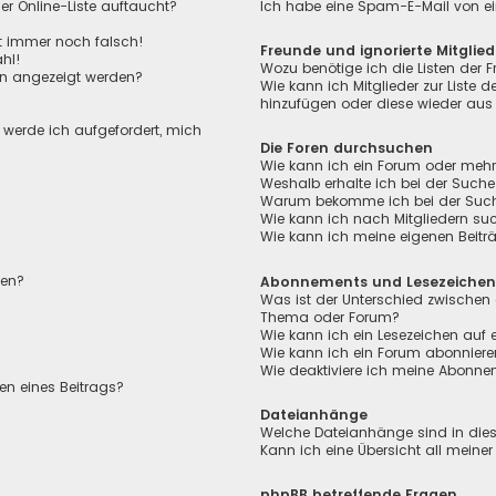
r Online-Liste auftaucht?
Ich habe eine Spam-E-Mail von ei
ht immer noch falsch!
Freunde und ignorierte Mitglied
hl!
Wozu benötige ich die Listen der F
en angezeigt werden?
Wie kann ich Mitglieder zur Liste de
hinzufügen oder diese wieder aus 
, werde ich aufgefordert, mich
Die Foren durchsuchen
Wie kann ich ein Forum oder meh
Weshalb erhalte ich bei der Suche
Warum bekomme ich bei der Suche 
Wie kann ich nach Mitgliedern su
Wie kann ich meine eigenen Beit
len?
Abonnements und Lesezeiche
Was ist der Unterschied zwischen
Thema oder Forum?
Wie kann ich ein Lesezeichen auf
Wie kann ich ein Forum abonnier
Wie deaktiviere ich meine Abonn
en eines Beitrags?
Dateianhänge
Welche Dateianhänge sind in die
Kann ich eine Übersicht all meine
phpBB betreffende Fragen