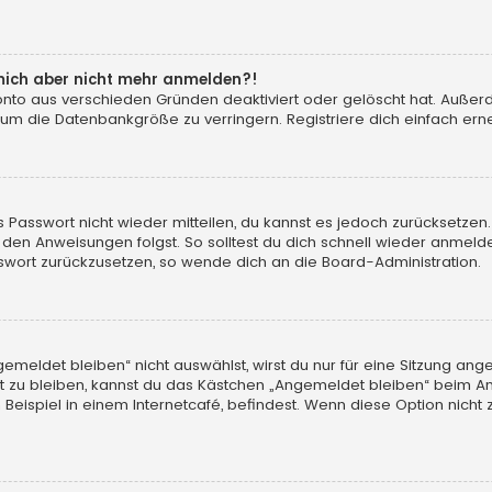
n mich aber nicht mehr anmelden?!
konto aus verschieden Gründen deaktiviert oder gelöscht hat. Auße
 um die Datenbankgröße zu verringern. Registriere dich einfach erne
tes Passwort nicht wieder mitteilen, du kannst es jedoch zurücksetz
 den Anweisungen folgst. So solltest du dich schnell wieder anmeld
asswort zurückzusetzen, so wende dich an die Board-Administration.
eldet bleiben“ nicht auswählst, wirst du nur für eine Sitzung ang
 zu bleiben, kannst du das Kästchen „Angemeldet bleiben“ beim An
eispiel in einem Internetcafé, befindest. Wenn diese Option nicht 