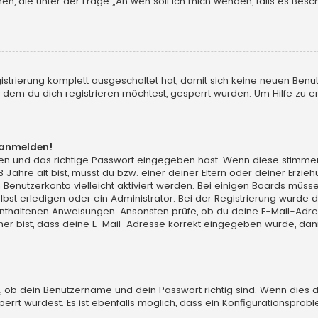
chen, die unter der Frage „An wen soll ich mich wenden, falls es Be
gistrierung komplett ausgeschaltet hat, damit sich keine neuen Ben
dem du dich registrieren möchtest, gesperrt wurden. Um Hilfe zu er
t anmelden!
men und das richtige Passwort eingegeben hast. Wenn diese stimme
13 Jahre alt bist, musst du bzw. einer deiner Eltern oder deiner Erz
in Benutzerkonto vielleicht aktiviert werden. Bei einigen Boards müs
t erledigen oder ein Administrator. Bei der Registrierung wurde dir m
 enthaltenen Anweisungen. Ansonsten prüfe, ob du deine E-Mail-Adr
her bist, dass deine E-Mail-Adresse korrekt eingegeben wurde, dann
, ob dein Benutzername und dein Passwort richtig sind. Wenn dies d
errt wurdest. Es ist ebenfalls möglich, dass ein Konfigurationsprobl