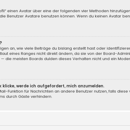
ofil“ einen Avatar über eine der folgenden vier Methoden hinzufüge
ie Benutzer Avatare benutzen können. Wenn du keinen Avatar benut
?
en an, wie viele Beiträge du bislang erstellt hast oder identifizi
aut eines Ranges nicht direkt ändern, da sie von der Board-Adminis
 — die meisten Boards dulden dieses Verhalten nicht und ein Moder
k klicke, werde ich aufgefordert, mich anzumelden.
-Mail-Funktion für Nachrichten an andere Benutzer nutzen, falls dies
ms durch Gäste verhindern.