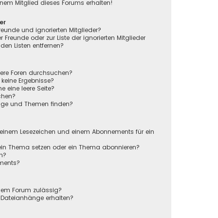
nem Mitglied dieses Forums erhalten!
er
reunde und ignorierten Mitglieder?
r Freunde oder zur Liste der ignorierten Mitglieder
den Listen entfernen?
rere Foren durchsuchen?
 keine Ergebnisse?
eine leere Seite?
chen?
räge und Themen finden?
n
 einem Lesezeichen und einem Abonnements für ein
 ein Thema setzen oder ein Thema abonnieren?
en?
ements?
sem Forum zulässig?
r Dateianhänge erhalten?