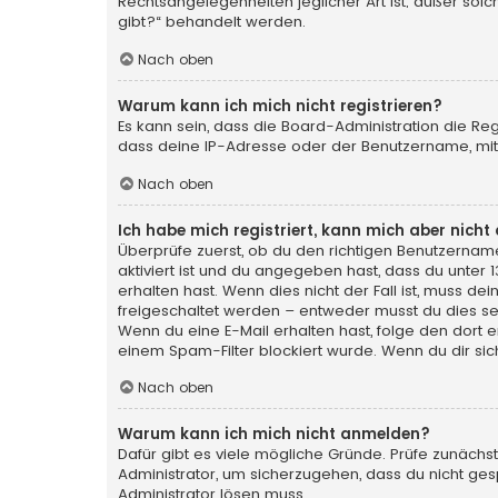
Rechtsangelegenheiten jeglicher Art ist; außer sol
gibt?“ behandelt werden.
Nach oben
Warum kann ich mich nicht registrieren?
Es kann sein, dass die Board-Administration die Re
dass deine IP-Adresse oder der Benutzername, mit 
Nach oben
Ich habe mich registriert, kann mich aber nich
Überprüfe zuerst, ob du den richtigen Benutzerna
aktiviert ist und du angegeben hast, dass du unter 
erhalten hast. Wenn dies nicht der Fall ist, muss de
freigeschaltet werden – entweder musst du dies selbs
Wenn du eine E-Mail erhalten hast, folge den dort
einem Spam-Filter blockiert wurde. Wenn du dir sic
Nach oben
Warum kann ich mich nicht anmelden?
Dafür gibt es viele mögliche Gründe. Prüfe zunächst
Administrator, um sicherzugehen, dass du nicht gesp
Administrator lösen muss.