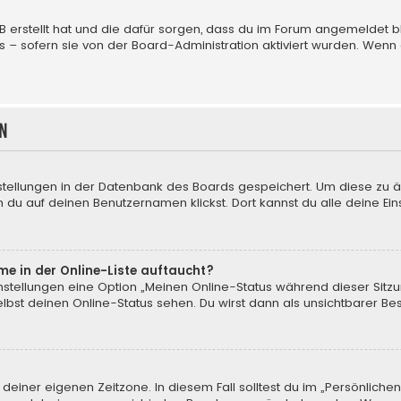
BB erstellt hat und die dafür sorgen, dass du im Forum angemeldet
us – sofern sie von der Board-Administration aktiviert wurden. We
n
nstellungen in der Datenbank des Boards gespeichert. Um diese zu ä
 du auf deinen Benutzernamen klickst. Dort kannst du alle deine Ein
me in der Online-Liste auftaucht?
instellungen eine Option „Meinen Online-Status während dieser Sitz
bst deinen Online-Status sehen. Du wirst dann als unsichtbarer Be
 deiner eigenen Zeitzone. In diesem Fall solltest du im „Persönliche