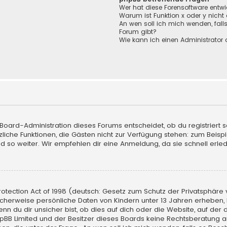
Wer hat diese Forensoftware entwi
Warum ist Funktion x oder y nicht
An wen soll ich mich wenden, fall
Forum gibt?
Wie kann ich einen Administrator 
 Board-Administration dieses Forums entscheidet, ob du registriert s
sätzliche Funktionen, die Gästen nicht zur Verfügung stehen: zum Beisp
d so weiter. Wir empfehlen dir eine Anmeldung, da sie schnell erledigt
tection Act of 1998 (deutsch: Gesetz zum Schutz der Privatsphäre vo
licherweise persönliche Daten von Kindern unter 13 Jahren erheben,
du dir unsicher bist, ob dies auf dich oder die Website, auf der du d
hpBB Limited und der Besitzer dieses Boards keine Rechtsberatung an