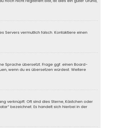
och nicht registriert bist, ist dies ein guter Grund,
des Servers vermutlich falsch. Kontaktiere einen
ine Sprache übersetzt. Frage ggf. einen Board-
 freuen, wenn du es übersetzen würdest. Weitere
ng verknüpft: Oft sind dies Sterne, Kästchen oder
tar“ bezeichnet. Es handelt sich hierbei in der