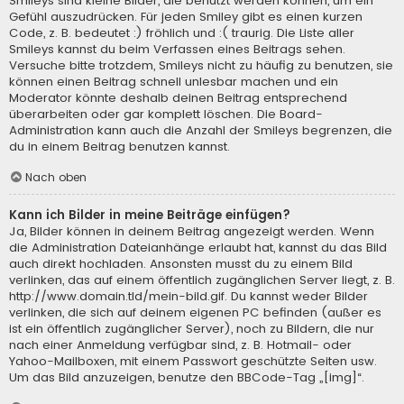
Smileys sind kleine Bilder, die benutzt werden können, um ein
Gefühl auszudrücken. Für jeden Smiley gibt es einen kurzen
Code, z. B. bedeutet :) fröhlich und :( traurig. Die Liste aller
Smileys kannst du beim Verfassen eines Beitrags sehen.
Versuche bitte trotzdem, Smileys nicht zu häufig zu benutzen, sie
können einen Beitrag schnell unlesbar machen und ein
Moderator könnte deshalb deinen Beitrag entsprechend
überarbeiten oder gar komplett löschen. Die Board-
Administration kann auch die Anzahl der Smileys begrenzen, die
du in einem Beitrag benutzen kannst.
Nach oben
Kann ich Bilder in meine Beiträge einfügen?
Ja, Bilder können in deinem Beitrag angezeigt werden. Wenn
die Administration Dateianhänge erlaubt hat, kannst du das Bild
auch direkt hochladen. Ansonsten musst du zu einem Bild
verlinken, das auf einem öffentlich zugänglichen Server liegt, z. B.
http://www.domain.tld/mein-bild.gif. Du kannst weder Bilder
verlinken, die sich auf deinem eigenen PC befinden (außer es
ist ein öffentlich zugänglicher Server), noch zu Bildern, die nur
nach einer Anmeldung verfügbar sind, z. B. Hotmail- oder
Yahoo-Mailboxen, mit einem Passwort geschützte Seiten usw.
Um das Bild anzuzeigen, benutze den BBCode-Tag „[img]“.