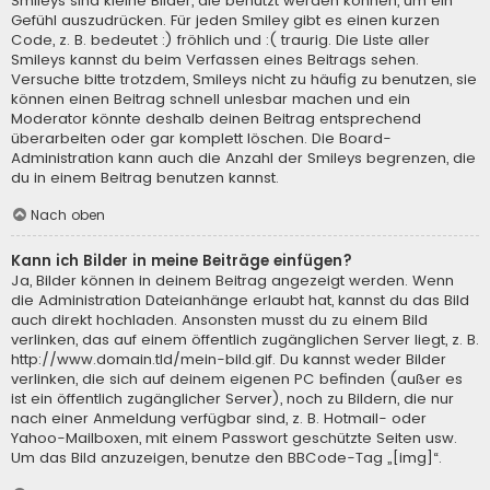
Smileys sind kleine Bilder, die benutzt werden können, um ein
Gefühl auszudrücken. Für jeden Smiley gibt es einen kurzen
Code, z. B. bedeutet :) fröhlich und :( traurig. Die Liste aller
Smileys kannst du beim Verfassen eines Beitrags sehen.
Versuche bitte trotzdem, Smileys nicht zu häufig zu benutzen, sie
können einen Beitrag schnell unlesbar machen und ein
Moderator könnte deshalb deinen Beitrag entsprechend
überarbeiten oder gar komplett löschen. Die Board-
Administration kann auch die Anzahl der Smileys begrenzen, die
du in einem Beitrag benutzen kannst.
Nach oben
Kann ich Bilder in meine Beiträge einfügen?
Ja, Bilder können in deinem Beitrag angezeigt werden. Wenn
die Administration Dateianhänge erlaubt hat, kannst du das Bild
auch direkt hochladen. Ansonsten musst du zu einem Bild
verlinken, das auf einem öffentlich zugänglichen Server liegt, z. B.
http://www.domain.tld/mein-bild.gif. Du kannst weder Bilder
verlinken, die sich auf deinem eigenen PC befinden (außer es
ist ein öffentlich zugänglicher Server), noch zu Bildern, die nur
nach einer Anmeldung verfügbar sind, z. B. Hotmail- oder
Yahoo-Mailboxen, mit einem Passwort geschützte Seiten usw.
Um das Bild anzuzeigen, benutze den BBCode-Tag „[img]“.