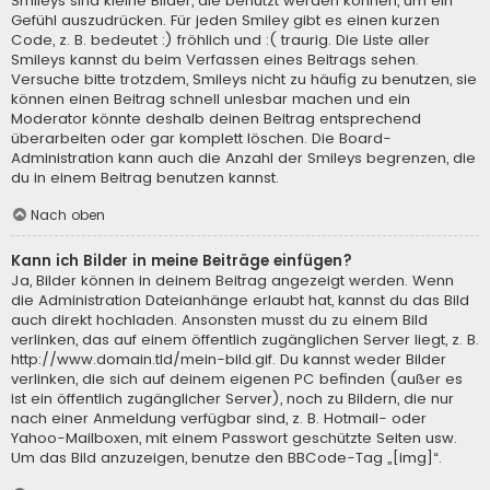
Smileys sind kleine Bilder, die benutzt werden können, um ein
Gefühl auszudrücken. Für jeden Smiley gibt es einen kurzen
Code, z. B. bedeutet :) fröhlich und :( traurig. Die Liste aller
Smileys kannst du beim Verfassen eines Beitrags sehen.
Versuche bitte trotzdem, Smileys nicht zu häufig zu benutzen, sie
können einen Beitrag schnell unlesbar machen und ein
Moderator könnte deshalb deinen Beitrag entsprechend
überarbeiten oder gar komplett löschen. Die Board-
Administration kann auch die Anzahl der Smileys begrenzen, die
du in einem Beitrag benutzen kannst.
Nach oben
Kann ich Bilder in meine Beiträge einfügen?
Ja, Bilder können in deinem Beitrag angezeigt werden. Wenn
die Administration Dateianhänge erlaubt hat, kannst du das Bild
auch direkt hochladen. Ansonsten musst du zu einem Bild
verlinken, das auf einem öffentlich zugänglichen Server liegt, z. B.
http://www.domain.tld/mein-bild.gif. Du kannst weder Bilder
verlinken, die sich auf deinem eigenen PC befinden (außer es
ist ein öffentlich zugänglicher Server), noch zu Bildern, die nur
nach einer Anmeldung verfügbar sind, z. B. Hotmail- oder
Yahoo-Mailboxen, mit einem Passwort geschützte Seiten usw.
Um das Bild anzuzeigen, benutze den BBCode-Tag „[img]“.