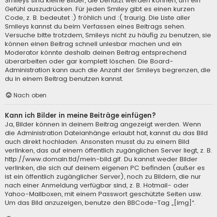
Smileys sind kleine Bilder, die benutzt werden können, um ein
Gefühl auszudrücken. Für jeden Smiley gibt es einen kurzen
Code, z. B. bedeutet :) fröhlich und :( traurig. Die Liste aller
Smileys kannst du beim Verfassen eines Beitrags sehen.
Versuche bitte trotzdem, Smileys nicht zu häufig zu benutzen, sie
können einen Beitrag schnell unlesbar machen und ein
Moderator könnte deshalb deinen Beitrag entsprechend
überarbeiten oder gar komplett löschen. Die Board-
Administration kann auch die Anzahl der Smileys begrenzen, die
du in einem Beitrag benutzen kannst.
Nach oben
Kann ich Bilder in meine Beiträge einfügen?
Ja, Bilder können in deinem Beitrag angezeigt werden. Wenn
die Administration Dateianhänge erlaubt hat, kannst du das Bild
auch direkt hochladen. Ansonsten musst du zu einem Bild
verlinken, das auf einem öffentlich zugänglichen Server liegt, z. B.
http://www.domain.tld/mein-bild.gif. Du kannst weder Bilder
verlinken, die sich auf deinem eigenen PC befinden (außer es
ist ein öffentlich zugänglicher Server), noch zu Bildern, die nur
nach einer Anmeldung verfügbar sind, z. B. Hotmail- oder
Yahoo-Mailboxen, mit einem Passwort geschützte Seiten usw.
Um das Bild anzuzeigen, benutze den BBCode-Tag „[img]“.