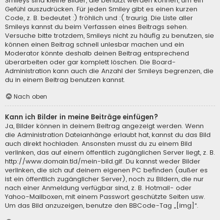
Smileys sind kleine Bilder, die benutzt werden können, um ein
Gefühl auszudrücken. Für jeden Smiley gibt es einen kurzen
Code, z. B. bedeutet :) fröhlich und :( traurig. Die Liste aller
Smileys kannst du beim Verfassen eines Beitrags sehen.
Versuche bitte trotzdem, Smileys nicht zu häufig zu benutzen, sie
können einen Beitrag schnell unlesbar machen und ein
Moderator könnte deshalb deinen Beitrag entsprechend
überarbeiten oder gar komplett löschen. Die Board-
Administration kann auch die Anzahl der Smileys begrenzen, die
du in einem Beitrag benutzen kannst.
Nach oben
Kann ich Bilder in meine Beiträge einfügen?
Ja, Bilder können in deinem Beitrag angezeigt werden. Wenn
die Administration Dateianhänge erlaubt hat, kannst du das Bild
auch direkt hochladen. Ansonsten musst du zu einem Bild
verlinken, das auf einem öffentlich zugänglichen Server liegt, z. B.
http://www.domain.tld/mein-bild.gif. Du kannst weder Bilder
verlinken, die sich auf deinem eigenen PC befinden (außer es
ist ein öffentlich zugänglicher Server), noch zu Bildern, die nur
nach einer Anmeldung verfügbar sind, z. B. Hotmail- oder
Yahoo-Mailboxen, mit einem Passwort geschützte Seiten usw.
Um das Bild anzuzeigen, benutze den BBCode-Tag „[img]“.