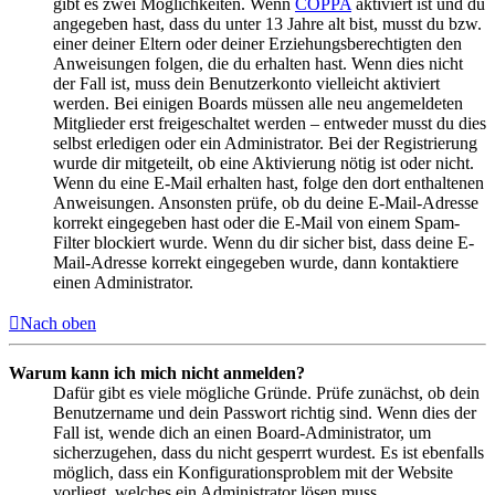
gibt es zwei Möglichkeiten. Wenn
COPPA
aktiviert ist und du
angegeben hast, dass du unter 13 Jahre alt bist, musst du bzw.
einer deiner Eltern oder deiner Erziehungsberechtigten den
Anweisungen folgen, die du erhalten hast. Wenn dies nicht
der Fall ist, muss dein Benutzerkonto vielleicht aktiviert
werden. Bei einigen Boards müssen alle neu angemeldeten
Mitglieder erst freigeschaltet werden – entweder musst du dies
selbst erledigen oder ein Administrator. Bei der Registrierung
wurde dir mitgeteilt, ob eine Aktivierung nötig ist oder nicht.
Wenn du eine E-Mail erhalten hast, folge den dort enthaltenen
Anweisungen. Ansonsten prüfe, ob du deine E-Mail-Adresse
korrekt eingegeben hast oder die E-Mail von einem Spam-
Filter blockiert wurde. Wenn du dir sicher bist, dass deine E-
Mail-Adresse korrekt eingegeben wurde, dann kontaktiere
einen Administrator.
Nach oben
Warum kann ich mich nicht anmelden?
Dafür gibt es viele mögliche Gründe. Prüfe zunächst, ob dein
Benutzername und dein Passwort richtig sind. Wenn dies der
Fall ist, wende dich an einen Board-Administrator, um
sicherzugehen, dass du nicht gesperrt wurdest. Es ist ebenfalls
möglich, dass ein Konfigurationsproblem mit der Website
vorliegt, welches ein Administrator lösen muss.