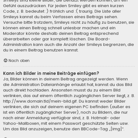
Smileys sind kleine Bilder, die benutzt werden können, um ein
Gefühl auszudrücken. Für jeden Smiley gibt es einen kurzen
Code, z. B. bedeutet :) fröhlich und :( traurig. Die Liste aller
Smileys kannst du beim Verfassen eines Beitrags sehen.
Versuche bitte trotzdem, Smileys nicht zu häufig zu benutzen, sie
können einen Beitrag schnell unlesbar machen und ein
Moderator könnte deshalb deinen Beitrag entsprechend
überarbeiten oder gar komplett löschen. Die Board-
Administration kann auch die Anzahl der Smileys begrenzen, die
du in einem Beitrag benutzen kannst.
Nach oben
Kann ich Bilder in meine Beiträge einfügen?
Ja, Bilder können in deinem Beitrag angezeigt werden. Wenn
die Administration Dateianhänge erlaubt hat, kannst du das Bild
auch direkt hochladen. Ansonsten musst du zu einem Bild
verlinken, das auf einem öffentlich zugänglichen Server liegt, z. B.
http://www.domain.tld/mein-bild.gif. Du kannst weder Bilder
verlinken, die sich auf deinem eigenen PC befinden (außer es
ist ein öffentlich zugänglicher Server), noch zu Bildern, die nur
nach einer Anmeldung verfügbar sind, z. B. Hotmail- oder
Yahoo-Mailboxen, mit einem Passwort geschützte Seiten usw.
Um das Bild anzuzeigen, benutze den BBCode-Tag „[img]“.