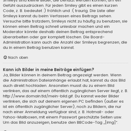
Smileys sind kleine Bilder, die benutzt werden können, um ein
Gefühl auszudrücken. Für jeden Smiley gibt es einen kurzen
Code, z. B. bedeutet :) fröhlich und :( traurig. Die Liste aller
Smileys kannst du beim Verfassen eines Beitrags sehen.
Versuche bitte trotzdem, Smileys nicht zu häufig zu benutzen, sie
können einen Beitrag schnell unlesbar machen und ein
Moderator könnte deshalb deinen Beitrag entsprechend
überarbeiten oder gar komplett löschen. Die Board-
Administration kann auch die Anzahl der Smileys begrenzen, die
du in einem Beitrag benutzen kannst.
Nach oben
Kann ich Bilder in meine Beiträge einfügen?
Ja, Bilder können in deinem Beitrag angezeigt werden. Wenn
die Administration Dateianhänge erlaubt hat, kannst du das Bild
auch direkt hochladen. Ansonsten musst du zu einem Bild
verlinken, das auf einem öffentlich zugänglichen Server liegt, z. B.
http://www.domain.tld/mein-bild.gif. Du kannst weder Bilder
verlinken, die sich auf deinem eigenen PC befinden (außer es
ist ein öffentlich zugänglicher Server), noch zu Bildern, die nur
nach einer Anmeldung verfügbar sind, z. B. Hotmail- oder
Yahoo-Mailboxen, mit einem Passwort geschützte Seiten usw.
Um das Bild anzuzeigen, benutze den BBCode-Tag „[img]“.