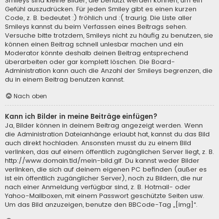
Smileys sind kleine Bilder, die benutzt werden können, um ein
Gefühl auszudrücken. Für jeden Smiley gibt es einen kurzen
Code, z. B. bedeutet :) fröhlich und :( traurig. Die Liste aller
Smileys kannst du beim Verfassen eines Beitrags sehen.
Versuche bitte trotzdem, Smileys nicht zu häufig zu benutzen, sie
können einen Beitrag schnell unlesbar machen und ein
Moderator könnte deshalb deinen Beitrag entsprechend
überarbeiten oder gar komplett löschen. Die Board-
Administration kann auch die Anzahl der Smileys begrenzen, die
du in einem Beitrag benutzen kannst.
Nach oben
Kann ich Bilder in meine Beiträge einfügen?
Ja, Bilder können in deinem Beitrag angezeigt werden. Wenn
die Administration Dateianhänge erlaubt hat, kannst du das Bild
auch direkt hochladen. Ansonsten musst du zu einem Bild
verlinken, das auf einem öffentlich zugänglichen Server liegt, z. B.
http://www.domain.tld/mein-bild.gif. Du kannst weder Bilder
verlinken, die sich auf deinem eigenen PC befinden (außer es
ist ein öffentlich zugänglicher Server), noch zu Bildern, die nur
nach einer Anmeldung verfügbar sind, z. B. Hotmail- oder
Yahoo-Mailboxen, mit einem Passwort geschützte Seiten usw.
Um das Bild anzuzeigen, benutze den BBCode-Tag „[img]“.