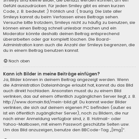
Smileys sind kleine Bilder, die benutzt werden können, um ein
Gefühl auszudrücken. Für jeden Smiley gibt es einen kurzen
Code, z. B. bedeutet :) fröhlich und :( traurig. Die Liste aller
Smileys kannst du beim Verfassen eines Beitrags sehen.
Versuche bitte trotzdem, Smileys nicht zu häufig zu benutzen, sie
können einen Beitrag schnell unlesbar machen und ein
Moderator könnte deshalb deinen Beitrag entsprechend
überarbeiten oder gar komplett löschen. Die Board-
Administration kann auch die Anzahl der Smileys begrenzen, die
du in einem Beitrag benutzen kannst.
Nach oben
Kann ich Bilder in meine Beiträge einfügen?
Ja, Bilder können in deinem Beitrag angezeigt werden. Wenn
die Administration Dateianhänge erlaubt hat, kannst du das Bild
auch direkt hochladen. Ansonsten musst du zu einem Bild
verlinken, das auf einem öffentlich zugänglichen Server liegt, z. B.
http://www.domain.tld/mein-bild.gif. Du kannst weder Bilder
verlinken, die sich auf deinem eigenen PC befinden (außer es
ist ein öffentlich zugänglicher Server), noch zu Bildern, die nur
nach einer Anmeldung verfügbar sind, z. B. Hotmail- oder
Yahoo-Mailboxen, mit einem Passwort geschützte Seiten usw.
Um das Bild anzuzeigen, benutze den BBCode-Tag „[img]“.