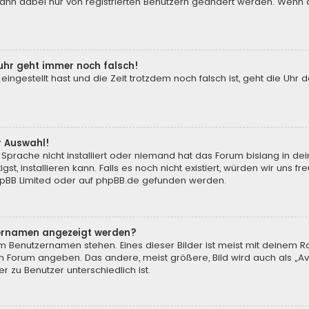
 kann dabei nur von registrierten Benutzern geändert werden. Wenn du n
enuhr geht immer noch falsch!
 eingestellt hast und die Zeit trotzdem noch falsch ist, geht die Uhr 
.
r Auswahl!
Sprache nicht installiert oder niemand hat das Forum bislang in de
st, installieren kann. Falls es noch nicht existiert, würden wir uns
pBB Limited
oder auf
phpBB.de
gefunden werden.
tzernamen angezeigt werden?
m Benutzernamen stehen. Eines dieser Bilder ist meist mit deinem Ra
m Forum angeben. Das andere, meist größere, Bild wird auch als „Ava
r zu Benutzer unterschiedlich ist.