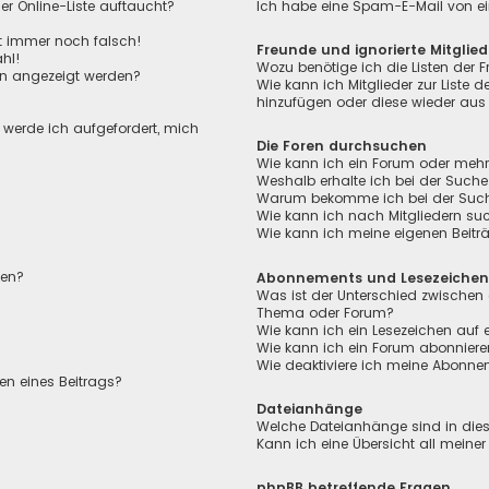
r Online-Liste auftaucht?
Ich habe eine Spam-E-Mail von ei
ht immer noch falsch!
Freunde und ignorierte Mitglied
hl!
Wozu benötige ich die Listen der F
en angezeigt werden?
Wie kann ich Mitglieder zur Liste de
hinzufügen oder diese wieder aus 
, werde ich aufgefordert, mich
Die Foren durchsuchen
Wie kann ich ein Forum oder meh
Weshalb erhalte ich bei der Suche
Warum bekomme ich bei der Suche 
Wie kann ich nach Mitgliedern su
Wie kann ich meine eigenen Beit
len?
Abonnements und Lesezeiche
Was ist der Unterschied zwischen
Thema oder Forum?
Wie kann ich ein Lesezeichen auf
Wie kann ich ein Forum abonnier
Wie deaktiviere ich meine Abonn
en eines Beitrags?
Dateianhänge
Welche Dateianhänge sind in die
Kann ich eine Übersicht all meine
phpBB betreffende Fragen