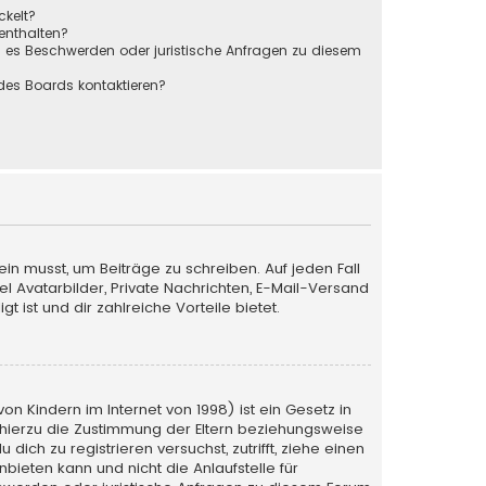
ckelt?
 enthalten?
s es Beschwerden oder juristische Anfragen zu diesem
des Boards kontaktieren?
ein musst, um Beiträge zu schreiben. Auf jeden Fall
iel Avatarbilder, Private Nachrichten, E-Mail-Versand
 ist und dir zahlreiche Vorteile bietet.
n Kindern im Internet von 1998) ist ein Gesetz in
 hierzu die Zustimmung der Eltern beziehungsweise
ich zu registrieren versuchst, zutrifft, ziehe einen
bieten kann und nicht die Anlaufstelle für