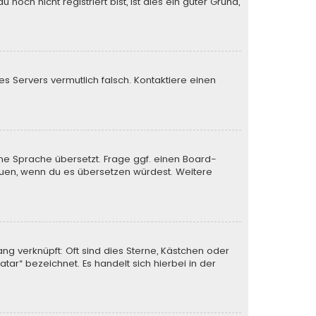
och nicht registriert bist, ist dies ein guter Grund,
des Servers vermutlich falsch. Kontaktiere einen
ine Sprache übersetzt. Frage ggf. einen Board-
 freuen, wenn du es übersetzen würdest. Weitere
ng verknüpft: Oft sind dies Sterne, Kästchen oder
tar“ bezeichnet. Es handelt sich hierbei in der