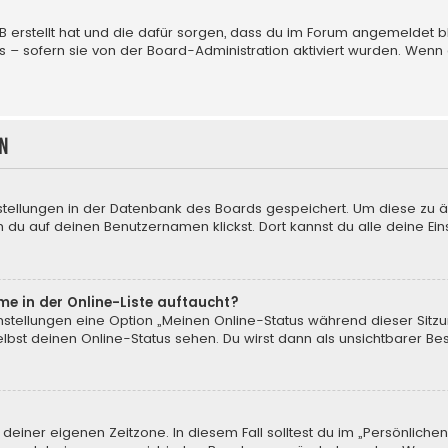
BB erstellt hat und die dafür sorgen, dass du im Forum angemeldet
us – sofern sie von der Board-Administration aktiviert wurden. We
n
nstellungen in der Datenbank des Boards gespeichert. Um diese zu ä
 du auf deinen Benutzernamen klickst. Dort kannst du alle deine Ein
me in der Online-Liste auftaucht?
instellungen eine Option „Meinen Online-Status während dieser Sitz
bst deinen Online-Status sehen. Du wirst dann als unsichtbarer Be
 deiner eigenen Zeitzone. In diesem Fall solltest du im „Persönliche