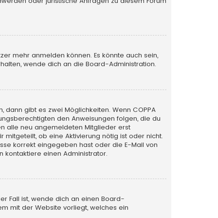
schwerden oder juristische Anfragen zu diesem Forum
utzer mehr anmelden können. Es könnte auch sein,
halten, wende dich an die Board-Administration.
n, dann gibt es zwei Möglichkeiten. Wenn
COPPA
iehungsberechtigten den Anweisungen folgen, die du
sen alle neu angemeldeten Mitglieder erst
itgeteilt, ob eine Aktivierung nötig ist oder nicht.
esse korrekt eingegeben hast oder die E-Mail von
 kontaktiere einen Administrator.
er Fall ist, wende dich an einen Board-
em mit der Website vorliegt, welches ein