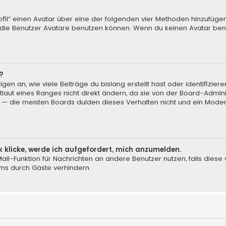
ofil“ einen Avatar über eine der folgenden vier Methoden hinzufüge
ie Benutzer Avatare benutzen können. Wenn du keinen Avatar benut
?
en an, wie viele Beiträge du bislang erstellt hast oder identifizi
aut eines Ranges nicht direkt ändern, da sie von der Board-Adminis
 — die meisten Boards dulden dieses Verhalten nicht und ein Moder
k klicke, werde ich aufgefordert, mich anzumelden.
-Mail-Funktion für Nachrichten an andere Benutzer nutzen, falls dies
ms durch Gäste verhindern.