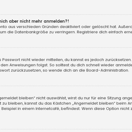
n mich aber nicht mehr anmelden?!
konto aus verschieden Gründen deaktiviert oder gelöscht hat. Auße
 um die Datenbankgröße zu verringern. Registriere dich einfach erne
tes Passwort nicht wieder mitteilen, du kannst es jedoch zurücksetz
 den Anweisungen folgst. So solltest du dich schnell wieder anmeld
asswort zurückzusetzen, so wende dich an die Board-Administration.
eldet bleiben“ nicht auswählst, wirst du nur für eine Sitzung ang
 zu bleiben, kannst du das Kästchen „Angemeldet bleiben“ beim An
eispiel in einem Internetcafé, befindest. Wenn diese Option nicht 