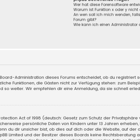
Wer hat diese Forensoftware entwi
Warum ist Funktion x oder y nicht
An wen soll ich mich wenden, fall
Forum gibt?
Wie kann ich einen Administrator 
 Board-Administration dieses Forums entscheidet, ob du registriert s
sätzliche Funktionen, die Gästen nicht zur Verfügung stehen: zum Beisp
d so weiter. Wir empfehlen dir eine Anmeldung, da sie schnell erledigt
tection Act of 1998 (deutsch: Gesetz zum Schutz der Privatsphäre vo
licherweise persönliche Daten von Kindern unter 13 Jahren erheben,
du dir unsicher bist, ob dies auf dich oder die Website, auf der du d
hpBB Limited und der Besitzer dieses Boards keine Rechtsberatung an