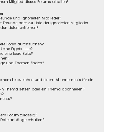
nem Mitglied dieses Forums erhalten!
er
reunde und ignorierten Mitglieder?
r Freunde oder zur Liste der ignorierten Mitglieder
den Listen entfernen?
rere Foren durchsuchen?
 keine Ergebnisse?
eine leere Seite?
chen?
räge und Themen finden?
n
 einem Lesezeichen und einem Abonnements für ein
 ein Thema setzen oder ein Thema abonnieren?
en?
ements?
sem Forum zulässig?
r Dateianhänge erhalten?