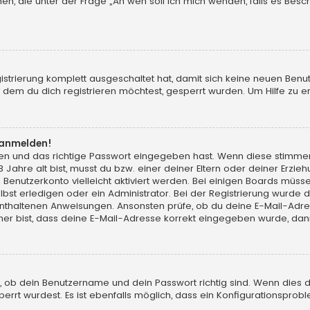
chen, die unter der Frage „An wen soll ich mich wenden, falls es Be
gistrierung komplett ausgeschaltet hat, damit sich keine neuen Ben
dem du dich registrieren möchtest, gesperrt wurden. Um Hilfe zu er
t anmelden!
men und das richtige Passwort eingegeben hast. Wenn diese stimme
13 Jahre alt bist, musst du bzw. einer deiner Eltern oder deiner Erz
in Benutzerkonto vielleicht aktiviert werden. Bei einigen Boards müs
t erledigen oder ein Administrator. Bei der Registrierung wurde dir m
 enthaltenen Anweisungen. Ansonsten prüfe, ob du deine E-Mail-Adr
her bist, dass deine E-Mail-Adresse korrekt eingegeben wurde, dann
, ob dein Benutzername und dein Passwort richtig sind. Wenn dies d
errt wurdest. Es ist ebenfalls möglich, dass ein Konfigurationsprobl