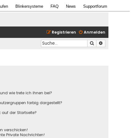
ufen
Blinkersysteme
FAQ
News
Supportforum
Registrieren
Anmelden
Suche
Erweiterte Suche
und wie trete ich ihnen bei?
tzergruppen farbig dargestellt?
auf der Startseite?
en verschicken!
e Private Nachrichten!