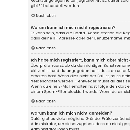
Rechtsangelegenheiten jeglicher Art ist; außer sol
gibt?“ behandelt werden.
Nach oben
Warum kann ich mich nicht registrieren?
Es kann sein, dass die Board-Administration die Re
dass deine IP-Adresse oder der Benutzername, mit 
Nach oben
Ich habe mich registriert, kann mich aber nich
Überprüfe zuerst, ob du den richtigen Benutzerna
aktiviert ist und du angegeben hast, dass du unter 
erhalten hast. Wenn dies nicht der Fall ist, muss de
freigeschaltet werden – entweder musst du dies selbs
Wenn du eine E-Mail erhalten hast, folge den dort
einem Spam-Filter blockiert wurde. Wenn du dir sic
Nach oben
Warum kann ich mich nicht anmelden?
Dafür gibt es viele mögliche Gründe. Prüfe zunächst
Administrator, um sicherzugehen, dass du nicht gesp
Administrator lösen muss.