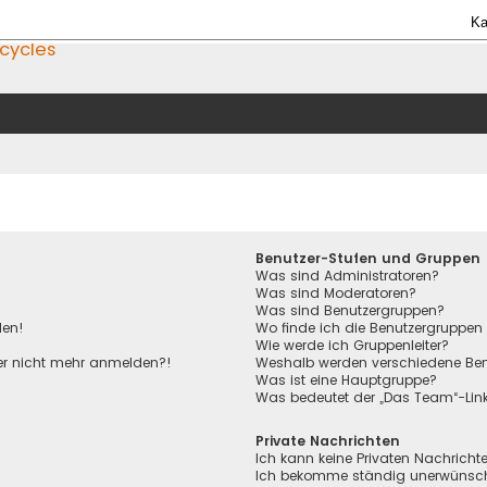
Ka
icycles
Benutzer-Stufen und Gruppen
Was sind Administratoren?
Was sind Moderatoren?
Was sind Benutzergruppen?
den!
Wo finde ich die Benutzergruppen 
Wie werde ich Gruppenleiter?
aber nicht mehr anmelden?!
Weshalb werden verschiedene Benu
Was ist eine Hauptgruppe?
Was bedeutet der „Das Team“-Link 
Private Nachrichten
Ich kann keine Privaten Nachricht
Ich bekomme ständig unerwünscht